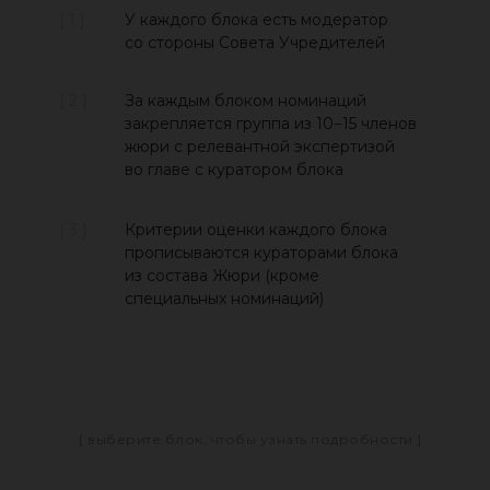
[ 1 ]
У каждого блока есть модератор
со стороны Совета Учредителей
[ 2 ]
За каждым блоком номинаций
закрепляется группа из 10−15 членов
жюри с релевантной экспертизой
во главе с куратором блока
[ 3 ]
Критерии оценки каждого блока
прописываются кураторами блока
из состава Жюри (кроме
специальных номинаций)
[ выберите блок, чтобы узнать подробности ]