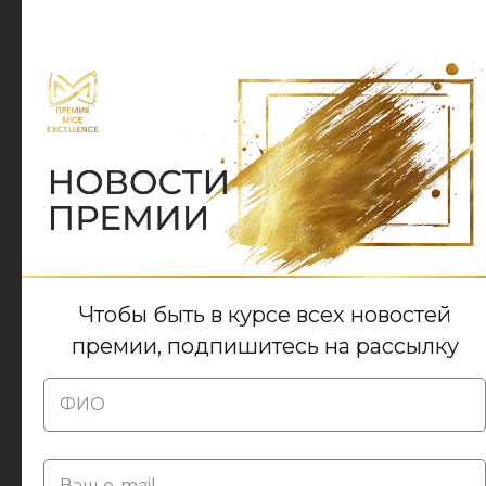
Модератор
МАРИЯ
РУДАКОВА
Чтобы быть в курсе всех новостей
Чтобы быть в курсе всех новостей
премии, подпишитесь на рассылку
премии, подпишитесь на рассылку
Номинация:
Конференция или форум
года
(от 500 человек)
Критерии оценки