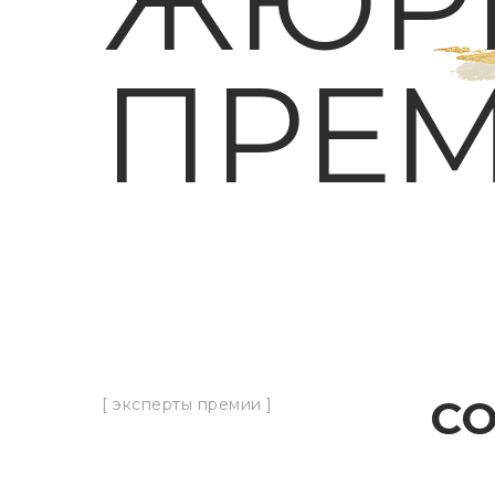
ЖЮР
ПРЕ
С
[ эксперты премии ]