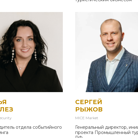
ЬЯ
СЕРГЕЙ
ГЛЕЗ
РЫЖОВ
ecurity
MICE Market
дитель отдела событийного
Генеральный директор, ини
инга
проекта Промышленный ту
РФ