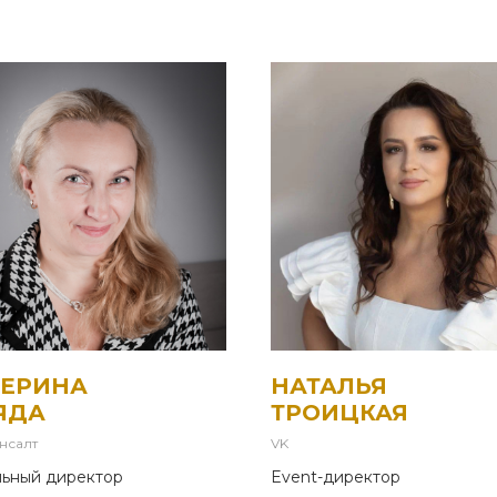
ТЕРИНА
НАТАЛЬЯ
ЯДА
ТРОИЦКАЯ
нсалт
VK
льный директор
Event-директор