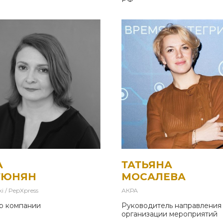
А
ТАТЬЯНА
ТЮНЯН
МОСАЛЕВА
i / PepXpress
АКРА
р компании
Руководитель направления
организации мероприятий