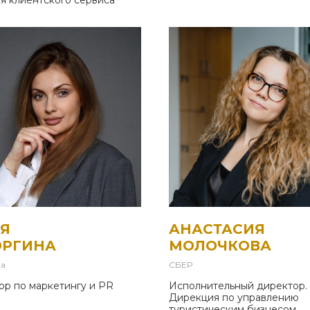
я клиентского сервиса
Я
АНАСТАСИЯ
ОРГИНА
МОЛОЧКОВА
ta
СБЕР
ор по маркетингу и PR
Исполнительный директор.
Дирекция по управлению
туристическим бизнесом