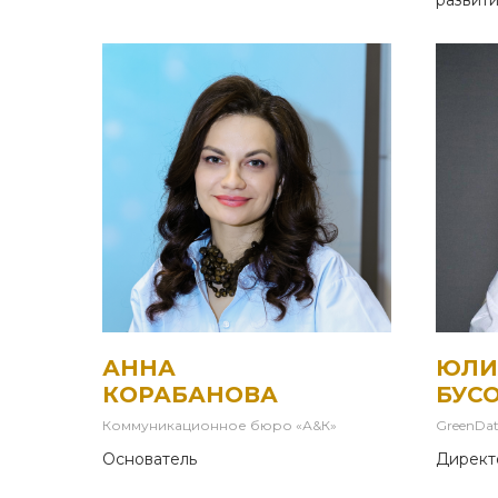
развити
АННА
ЮЛИ
КОРАБАНОВА
БУС
Коммуникационное бюро «А&К»
GreenDa
Основатель
Директ