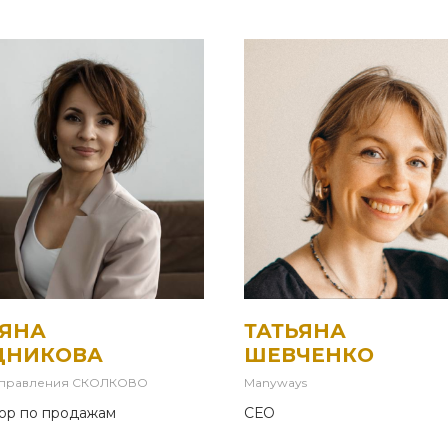
ЬЯНА
ТАТЬЯНА
ДНИКОВА
ШЕВЧЕНКО
управления СКОЛКОВО
Manyways
ор по продажам
СЕО