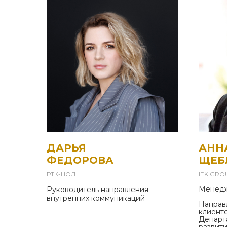
ДАРЬЯ
АНН
ФЕДОРОВА
ЩЕБ
РТК-ЦОД
IEK GRO
Менедж
Руководитель направления
внутренних коммуникаций
Направ
клиент
Департ