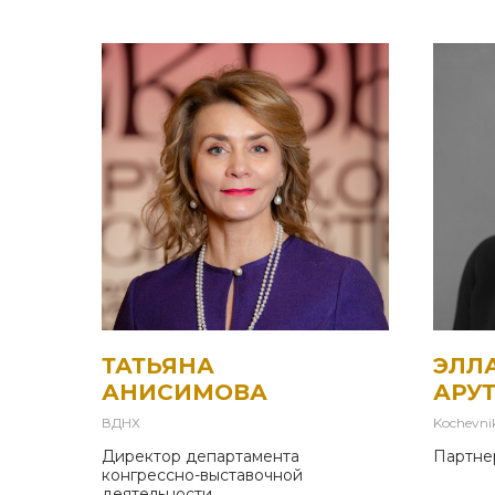
ТАТЬЯНА
ЭЛЛ
АНИСИМОВА
АРУ
ВДНХ
Kochevnik
Директор департамента
Партне
конгрессно-выставочной
деятельности