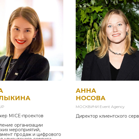
А
АННА
ЛЫКИНА
НОСОВА
UP
МОСКВИЧИ Event Agency
ер MICE-проектов
Директор клиентского сер
ление организации
ских мероприятий,
амент продаж и цифрового