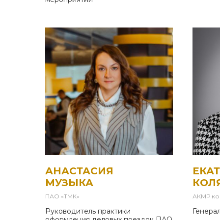
АНАСТАСИЯ
ЕКА
МУЗЫКА
КОЛ
ПАО «ТМК»
АКМР ко
Руководитель практики
Генера
оформления деловых поездок ПАО